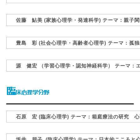
佐藤 鮎美
(家族心理学・発達科学)
テーマ：親子関
豊島 彩
(社会心理学・高齢者心理学)
テーマ：孤独
源 健宏
（学習心理学・認知神経科学）
テーマ：
石原 宏
(臨床心理学)
テーマ：箱庭療法の研究 心
坂井 朋子
(臨床心理学)
テーマ：日本的こころと心