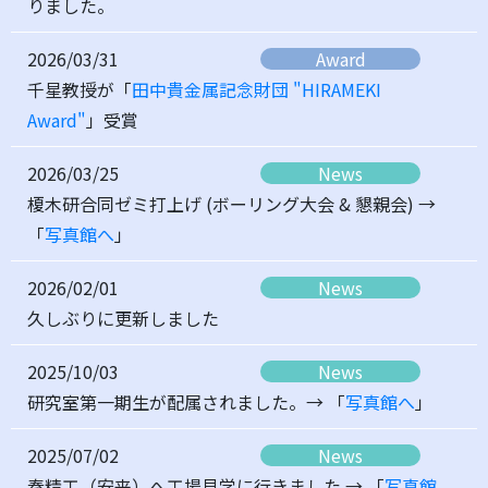
りました。
2026/03/31
Award
千星教授が「
田中貴金属記念財団 "HIRAMEKI
Award"
」受賞
2026/03/25
News
榎木研合同ゼミ打上げ (ボーリング大会 & 懇親会) →
「
写真館へ
」
2026/02/01
News
久しぶりに更新しました
2025/10/03
News
研究室第一期生が配属されました。→ 「
写真館へ
」
2025/07/02
News
秦精工（安来）へ工場見学に行きました → 「
写真館