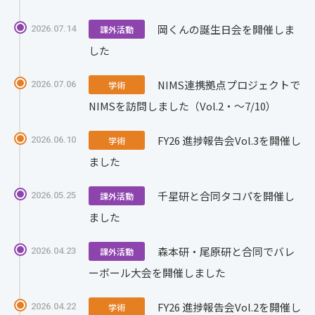
岡くんの誕生日会を開催しま
2026.07.14
課外活動
した
NIMS連携拠点プロジェクトで
2026.07.06
学術
NIMSを訪問しました（Vol.2・〜7/10）
FY26 進捗報告会Vol.3を開催し
2026.06.10
学術
ました
千星研と合同タコパを開催し
2026.05.25
課外活動
ました
森本研・尾原研と合同でバレ
2026.04.23
課外活動
ーボール大会を開催しました
FY26 進捗報告会Vol.2を開催し
2026.04.22
学術