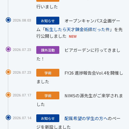
行いました
オープンキャンパス企画ゲー
2026.08.03
お知らせ
ム
「転生したら天才錬金術師だった件」
を先
行公開しました
NEW
ビアガーデンに行ってきまし
2026.07.23
課外活動
た！
FY26 進捗報告会Vol.4を開催し
2026.07.23
学術
ました
NIMSの源先生がご来学されま
2026.07.17
学術
した
配属希望の学生の方へ
のペー
2026.07.14
お知らせ
ジを新設しました