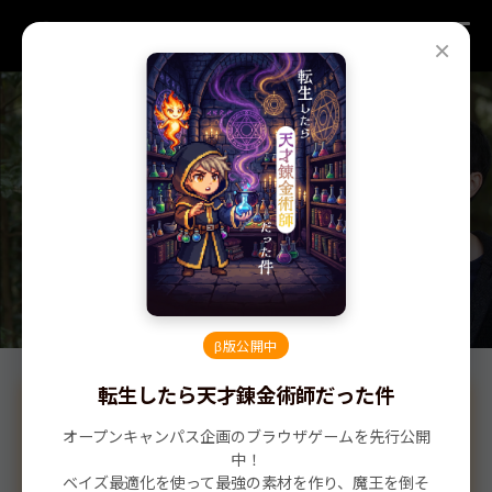
島根大学 材料エネルギー学部
榎木・唐 研究室
×
β版公開中
転生したら天才錬金術師だった件
β版公開中
オープンキャンパス企画「転生したら天才錬金術
オープンキャンパス企画のブラウザゲームを先行公開
師だった件」
中！
ベイズ最適化を使って最強の素材を作り、魔王を倒そ